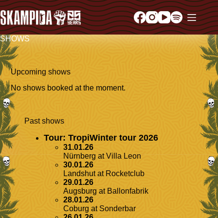
SHOWS
Upcoming shows
No shows booked at the moment.
Past shows
Tour: TropiWinter tour 2026
31.01.26
Nürnberg
at
Villa Leon
30.01.26
Landshut
at
Rocketclub
29.01.26
Augsburg
at
Ballonfabrik
28.01.26
Coburg
at
Sonderbar
26.01.26