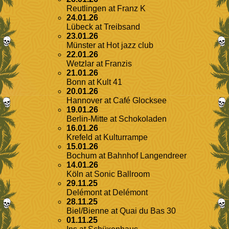
Reutlingen
at
Franz K
24.01.26
Lübeck
at
Treibsand
23.01.26
Münster
at
Hot jazz club
22.01.26
Wetzlar
at
Franzis
21.01.26
Bonn
at
Kult 41
20.01.26
Hannover
at
Café Glocksee
19.01.26
Berlin-Mitte
at
Schokoladen
16.01.26
Krefeld
at
Kulturrampe
15.01.26
Bochum
at
Bahnhof Langendreer
14.01.26
Köln
at
Sonic Ballroom
29.11.25
Delémont
at
Delémont
28.11.25
Biel/Bienne
at
Quai du Bas 30
01.11.25