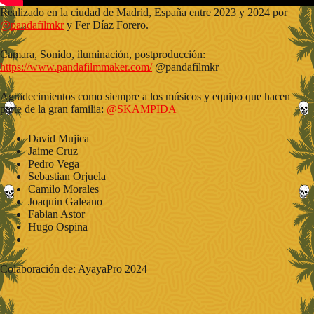
Realizado en la ciudad de Madrid, España entre 2023 y 2024 por
‪@pandafilmkr‬
y Fer Díaz Forero.
Camara, Sonido, iluminación, postproducción:
https://www.pandafilmmaker.com/
@pandafilmkr
Agradecimientos como siempre a los músicos y equipo que hacen
parte de la gran familia:
‪@SKAMPIDA‬
David Mujica
Jaime Cruz
Pedro Vega
Sebastian Orjuela
Camilo Morales
Joaquin Galeano
Fabian Astor
Hugo Ospina
Colaboración de: AyayaPro 2024